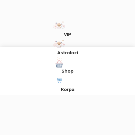
VIP
Astrolozi
Shop
Korpa
Register
Login
Blog
Za sve reklamacije, informacije, sugestije, pohvale i kritike, možete se
obratiti na broj telefona 011/2073-710 ili putem e-maila