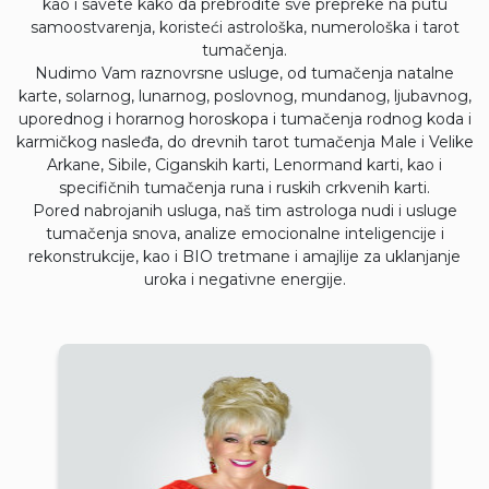
kao i savete kako da prebrodite sve prepreke na putu
samoostvarenja, koristeći astrološka, numerološka i tarot
tumačenja.
Nudimo Vam raznovrsne usluge, od tumačenja natalne
karte, solarnog, lunarnog, poslovnog, mundanog, ljubavnog,
uporednog i horarnog horoskopa i tumačenja rodnog koda i
karmičkog nasleđa, do drevnih tarot tumačenja Male i Velike
Arkane, Sibile, Ciganskih karti, Lenormand karti, kao i
specifičnih tumačenja runa i ruskih crkvenih karti.
Pored nabrojanih usluga, naš tim astrologa nudi i usluge
tumačenja snova, analize emocionalne inteligencije i
rekonstrukcije, kao i BIO tretmane i amajlije za uklanjanje
uroka i negativne energije.