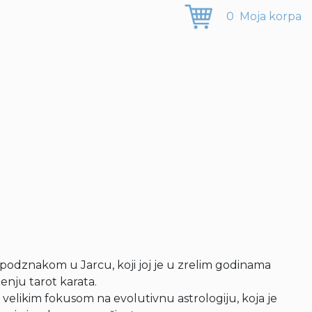
0
Moja korpa
odznakom u Jarcu, koji joj je u zrelim godinama
čenju tarot karata.
elikim fokusom na evolutivnu astrologiju, koja je