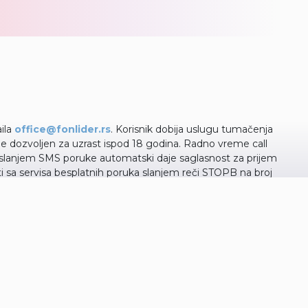
aila
office@fonlider.rs
. Korisnik dobija uslugu tumačenja
je dozvoljen za uzrast ispod 18 godina. Radno vreme call
k slanjem SMS poruke automatski daje saglasnost za prijem
 sa servisa besplatnih poruka slanjem reči STOPB na broj
ednošću i povezivanja veze biva informisan o ceni koja se
ge neće biti započeto. Korisnik pozivom automatski daje
kompanije OneClick Solutions sa sedistem u Beogradu.
lefon: +381 11 207 30 10 Kontakt email:
office@fonlider.rs
 podatke o kupcima/ korisnicima i podatke neophodne za
ućnost izbora uključujući mogućnost odluke da li žele ili ne da
samo zaposlenima kojima su ti podaci nužni za obavljanje posla.
štite privatnosti.
201 Kontakt telefon: +381 11 207 30 21 Kontakt email: