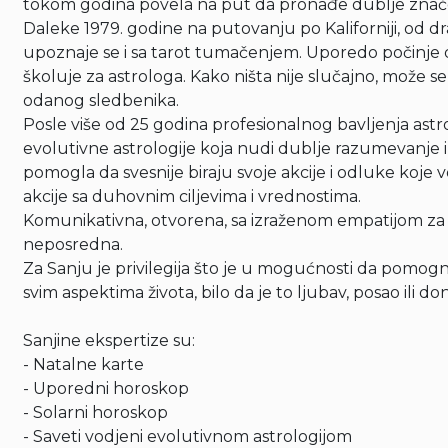
tokom godina povela na put da pronađe dublje znače
Daleke 1979. godine na putovanju po Kaliforniji, od dra
upoznaje se i sa tarot tumačenjem. Uporedo počinje d
školuje za astrologa. Kako ništa nije slučajno, može se r
odanog sledbenika.
Posle više od 25 godina profesionalnog bavljenja astr
evolutivne astrologije koja nudi dublje razumevanje
pomogla da svesnije biraju svoje akcije i odluke koj
akcije sa duhovnim ciljevima i vrednostima.
Komunikativna, otvorena, sa izraženom empatijom za d
neposredna.
Za Sanju je privilegija što je u mogućnosti da pomog
svim aspektima života, bilo da je to ljubav, posao ili
Sanjine ekspertize su:
- Natalne karte
- Uporedni horoskop
- Solarni horoskop
- Saveti vodjeni evolutivnom astrologijom