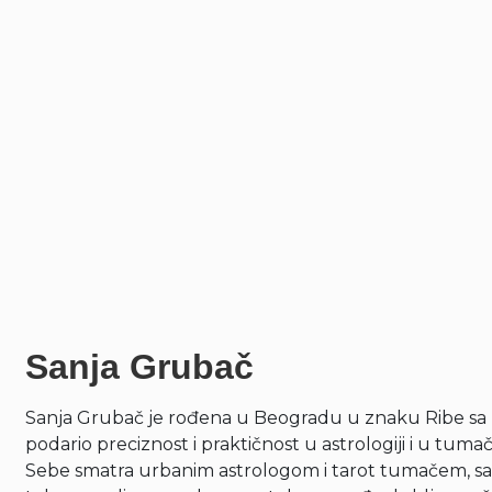
Sanja Grubač
Sanja Grubač je rođena u Beogradu u znaku Ribe sa p
podario preciznost i praktičnost u astrologiji i u tuma
Sebe smatra urbanim astrologom i tarot tumačem, sa v