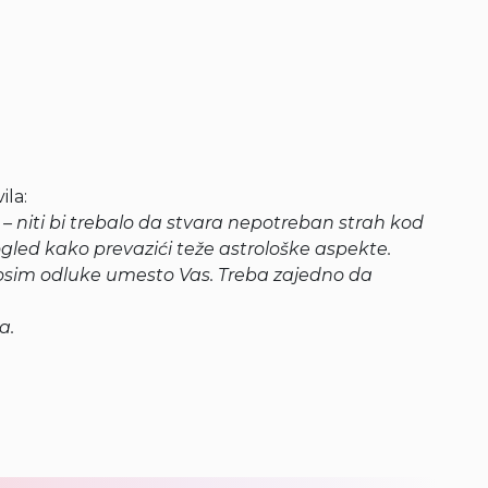
ila:
 – niti bi trebalo da stvara nepotreban strah kod
ogled kako prevazići teže astrološke aspekte.
nosim odluke umesto Vas. Treba zajedno da
a.