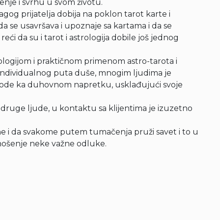
nje i svrhu u svom životu.
gog prijatelja dobija na poklon tarot karte i
a se usavršava i upoznaje sa kartama i da se
eći da su i tarot i astrologija dobile još jednog
ologijom i praktičnom primenom astro-tarota i
 individualnog puta duše, mnogim ljudima je
e vode ka duhovnom napretku, usklađujući svoje
ruge ljude, u kontaktu sa klijentima je izuzetno
ne i da svakome putem tumačenja pruži savet i to u
 donošenje neke važne odluke.