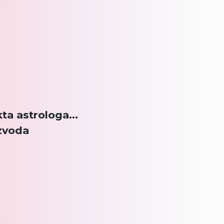
a astrologa...
zvoda