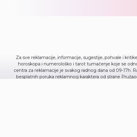
Za sve reklamacije, informacije, sugestije, pohvale i kriti
horoskopa i numerološko i tarot tumačenje koje se odnos
centra za reklamacije je svakog radnog dana od 09-17h. R
besplatnih poruka reklamnog karaktera od strane Pružaoc
4402. Broj možete pozvati sa fiksnog i mobilnog telefona
jasno saopštava na govornom automatu i ukoliko u toku 
saglasnost za prijem besplatnih poruka reklamnog ka
PRUŽALAC USLUGA
Fonlider d.o.o.
Adresa: Sime Igumanova
U ime
Fonlider d.o.o.
obavezujemo se da ćemo čuvati p
poslovanje i informisanje korisnika u skladu sa dobrim poslovn
se izbrišu sa mailing lista koje se koriste za marketinške kam
Svi zaposleni u F
TEHNIČKA PODRŠKA - OneClick Solutions d.o.o. Adresa: