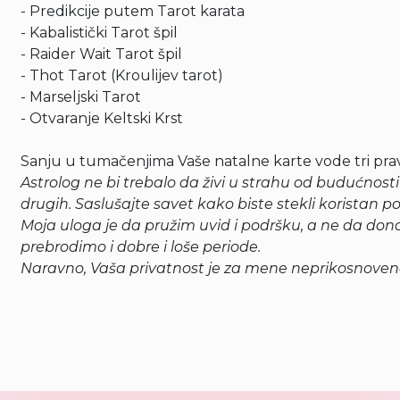
- Predikcije putem Tarot karata
- Kabalistički Tarot špil
- Raider Wait Tarot špil
- Thot Tarot (Kroulijev tarot)
- Marseljski Tarot
- Otvaranje Keltski Krst
Sanju u tumačenjima Vaše natalne karte vode tri prav
Astrolog ne bi trebalo da živi u strahu od budućnosti
drugih. Saslušajte savet kako biste stekli koristan p
Moja uloga je da pružim uvid i podršku, a ne da do
prebrodimo i dobre i loše periode.
Naravno, Vaša privatnost je za mene neprikosnoven