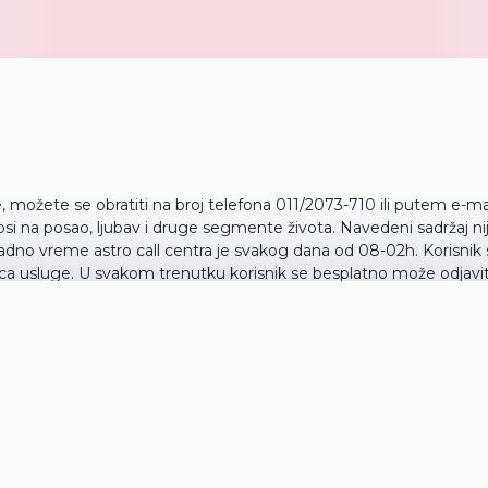
ke, možete se obratiti na broj telefona 011/2073-710 ili putem e-m
i na posao, ljubav i druge segmente života. Navedeni sadržaj ni
adno vreme astro call centra je svakog dana od 08-02h. Korisni
a usluge. U svakom trenutku korisnik se besplatno može odjaviti
 u MTS i A1 mreži. Korisnik nakon pozivanja broja sa dodatnom vr
datog saopštenja pozivalac izvrši prekid veze, tarifiranje uslu
raktera od strane Pružaoca usluge. Reklama je objavljena u ime 
 2-4, Beograd-Vračar PIB: 100206806 Matični broj: 17195735 Kontakt te
rivatnost svih naših kupaca. Prikupljamo samo neophodne, osnovne
im običajima i u cilju pružanja kvalitetne usluge. Dajemo kupcima mog
panje. Svi podaci o korisnicima/kupcima se strogo čuvaju i dostupni su 
onlider d.o.o (i poslovni partneri) odgovorni su za poštovanje načela za
 Sime igumanova 2-4 PIB: 107479270 Matični broj: 20811161 Delatnost: 6