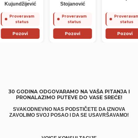
ujundžijević
Stojanović
Proveravam
Proveravam
Proveravam
status
status
status
Pozovi
Pozovi
Pozovi
30 GODINA ODGOVARAMO NA VAŠA PITANJA I
PRONALAZIMO PUTEVE DO VASE SREĆE!
SVAKODNEVNO NAS PODSTIČETE DA IZNOVA
ZAVOLIMO SVOJ POSAO I DA SE USAVRŠAVAMO!