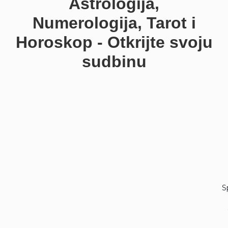
Astrologija,
Numerologija, Tarot i
Horoskop - Otkrijte svoju
sudbinu
S