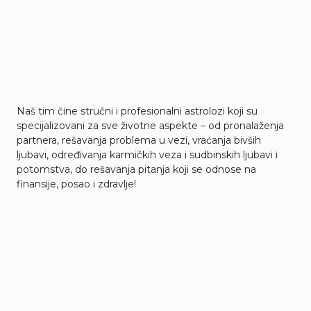
Naš tim čine stručni i profesionalni astrolozi koji su
specijalizovani za sve životne aspekte – od pronalaženja
partnera, rešavanja problema u vezi, vraćanja bivših
ljubavi, određivanja karmičkih veza i sudbinskih ljubavi i
potomstva, do rešavanja pitanja koji se odnose na
finansije, posao i zdravlje!