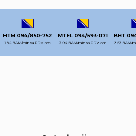
MTEL 094/593-071
BHT 094/280-159
0900/8
3.04 BAM/min sa PDV-om
3.53 BAM/min sa PDV-om
2.99 EUR/mi