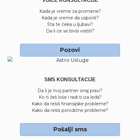
VOICE KONSULTACIJE
Kada je vreme za promene?
Kada je vreme da usporiš?
Šta te čeka u ljubavi?
Da li će se bivši vratiti?
Pozovi
SMS KONSULTACIJE
Da li je tvoj partner onaj pravi?
Ko ti želi loše i radi ti iza leđa?
Kako da rešiš finansijske probleme?
Kako da rešiš porodične probleme?
Pošalji sms