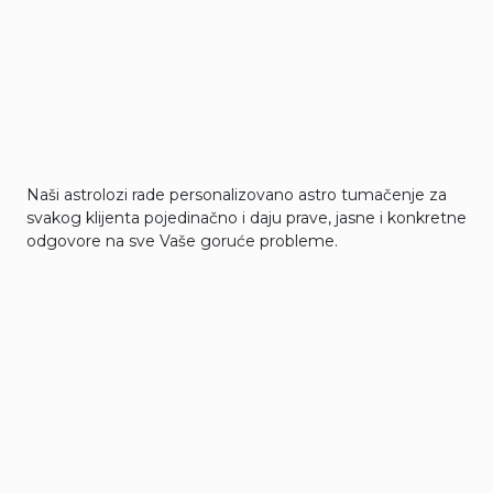
Naši astrolozi rade personalizovano astro tumačenje za
svakog klijenta pojedinačno i daju prave, jasne i konkretne
odgovore na sve Vaše goruće probleme.