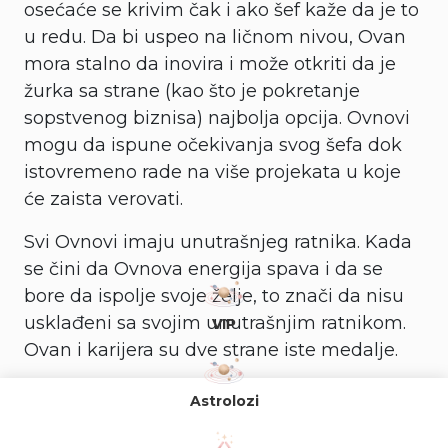
osećaće se krivim čak i ako šef kaže da je to
u redu. Da bi uspeo na ličnom nivou, Ovan
mora stalno da inovira i može otkriti da je
žurka sa strane (kao što je pokretanje
sopstvenog biznisa) najbolja opcija. Ovnovi
mogu da ispune očekivanja svog šefa dok
istovremeno rade na više projekata u koje
će zaista verovati.
Svi Ovnovi imaju unutrašnjeg ratnika. Kada
se čini da Ovnova energija spava i da se
bore da ispolje svoje želje, to znači da nisu
usklađeni sa svojim unutrašnjim ratnikom.
VIP
Ovan i karijera su dve strane iste medalje.
Astrolozi
Kako Ovan može probuditi tog ratnika?