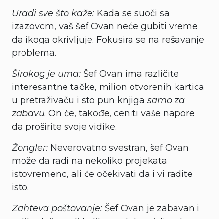
Uradi sve što kaže:
Kada se suoči sa
izazovom, vaš šef Ovan neće gubiti vreme
da ikoga okrivljuje. Fokusira se na rešavanje
problema.
Širokog je uma:
Šef Ovan ima različite
interesantne tačke, milion otvorenih kartica
u pretraživaču i sto pun knjiga
samo za
zabavu
. On će, takođe, ceniti vaše napore
da proširite svoje vidike.
Žongler:
Neverovatno svestran, šef Ovan
može da radi na nekoliko projekata
istovremeno, ali će očekivati da i vi radite
isto.
Zahteva poštovanje:
Šef Ovan je zabavan i