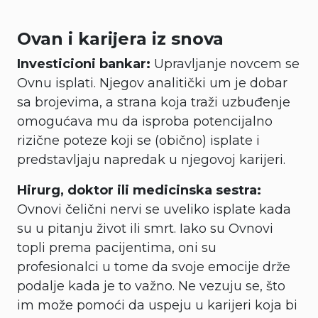
Ovan i karijera iz snova
Investicioni bankar:
Upravljanje novcem se
Ovnu isplati. Njegov analitički um je dobar
sa brojevima, a strana koja traži uzbuđenje
omogućava mu da isproba potencijalno
rizične poteze koji se (obično) isplate i
predstavljaju napredak u njegovoj karijeri.
Hirurg, doktor ili medicinska sestra:
Ovnovi čelični nervi se uveliko isplate kada
su u pitanju život ili smrt. Iako su Ovnovi
topli prema pacijentima, oni su
profesionalci u tome da svoje emocije drže
podalje kada je to važno. Ne vezuju se, što
im može pomoći da uspeju u karijeri koja bi