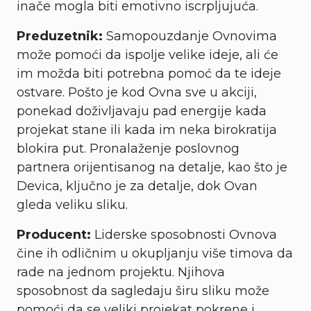
inače mogla biti emotivno iscrpljujuća.
Preduzetnik:
Samopouzdanje Ovnovima
može pomoći da ispolje velike ideje, ali će
im možda biti potrebna pomoć da te ideje
ostvare. Pošto je kod Ovna sve u akciji,
ponekad doživljavaju pad energije kada
projekat stane ili kada im neka birokratija
blokira put. Pronalaženje poslovnog
partnera orijentisanog na detalje, kao što je
Devica, ključno je za detalje, dok Ovan
gleda veliku sliku.
Producent:
Liderske sposobnosti Ovnova
čine ih odličnim u okupljanju više timova da
rade na jednom projektu. Njihova
sposobnost da sagledaju širu sliku može
pomoći da se veliki projekat pokrene i