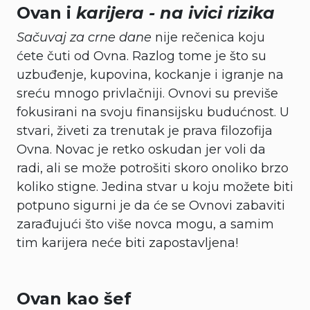
Ovan i
karijera - na ivici rizika
Sačuvaj za crne dane
nije rečenica koju
ćete čuti od Ovna. Razlog tome je što su
uzbuđenje, kupovina, kockanje i igranje na
sreću mnogo privlačniji. Ovnovi su previše
fokusirani na svoju finansijsku budućnost. U
stvari, živeti za trenutak je prava filozofija
Ovna. Novac je retko oskudan jer voli da
radi, ali se može potrošiti skoro onoliko brzo
koliko stigne. Jedina stvar u koju možete biti
potpuno sigurni je da će se Ovnovi zabaviti
zarađujući što više novca mogu, a samim
tim karijera neće biti zapostavljena!
Ovan kao šef