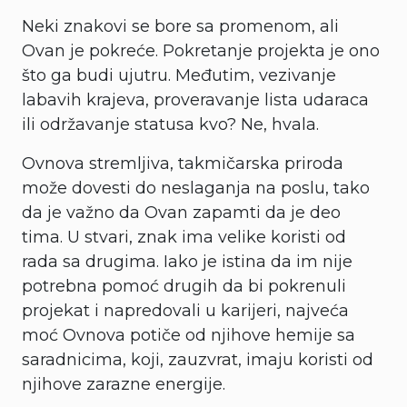
Neki znakovi se bore sa promenom, ali
Ovan je pokreće. Pokretanje projekta je ono
što ga budi ujutru. Međutim, vezivanje
labavih krajeva, proveravanje lista udaraca
ili održavanje statusa kvo? Ne, hvala.
Ovnova stremljiva, takmičarska priroda
može dovesti do neslaganja na poslu, tako
da je važno da Ovan zapamti da je deo
tima. U stvari, znak ima velike koristi od
rada sa drugima. Iako je istina da im nije
potrebna pomoć drugih da bi pokrenuli
projekat i napredovali u karijeri, najveća
moć Ovnova potiče od njihove hemije sa
saradnicima, koji, zauzvrat, imaju koristi od
njihove zarazne energije.