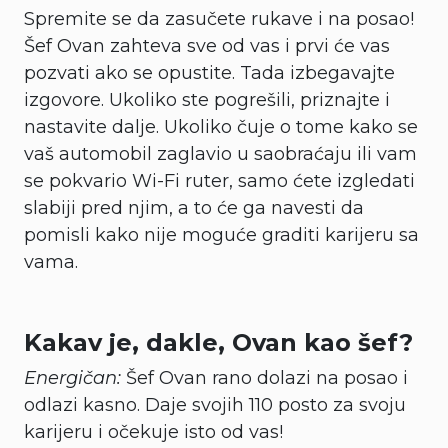
Spremite se da zasučete rukave i na posao!
Šef Ovan zahteva sve od vas i prvi će vas
pozvati ako se opustite. Tada izbegavajte
izgovore. Ukoliko ste pogrešili, priznajte i
nastavite dalje. Ukoliko čuje o tome kako se
vaš automobil zaglavio u saobraćaju ili vam
se pokvario Wi-Fi ruter, samo ćete izgledati
slabiji pred njim, a to će ga navesti da
pomisli kako nije moguće graditi karijeru sa
vama.
Kakav je, dakle, Ovan kao šef?
Energičan:
Šef Ovan rano dolazi na posao i
odlazi kasno. Daje svojih 110 posto za svoju
karijeru i očekuje isto od vas!