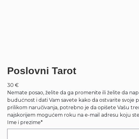
Poslovni Tarot
30 €
Nemate posao, želite da ga promenite ili želite da na
budućnost i dati Vam savete kako da ostvarite svoje p
prilikom naručivanja, potrebno je da opišete Vašu tr
najskorijem mogućem roku na e-mail adresu koju ste os
Ime i prezime*