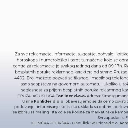
Za sve reklamacije, informacije, sugestije, pohvale i kriti
horoskopa i numerološko i tarot tumačenje koje se odnos
centra za reklamacije je svakog radnog dana od 09-17h. R
besplatnih poruka reklamnog karaktera od strane Pružaoc
4402. Broj možete pozvati sa fiksnog i mobilnog telefona
jasno saopštava na govornom automatu i ukoliko u toku 
saglasnost za prijem besplatnih poruka reklamnog ka
PRUŽALAC USLUGA
Fonlider d.o.o.
Adresa: Sime Igumanova
U ime
Fonlider d.o.o.
obavezujemo se da ćemo čuvati p
poslovanje i informisanje korisnika u skladu sa dobrim poslovn
se izbrišu sa mailing lista koje se koriste za marketinške kam
Svi zaposleni u F
TEHNIČKA PODRŠKA - OneClick Solutions d.o.o. Adresa: