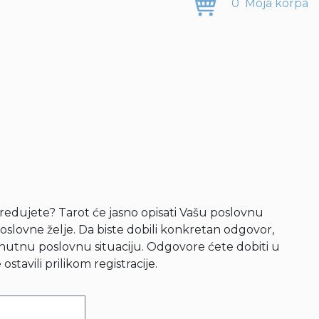
0
Moja korpa
predujete? Tarot će jasno opisati Vašu poslovnu
oslovne želje. Da biste dobili konkretan odgovor,
enutnu poslovnu situaciju. Odgovore ćete dobiti u
tavili prilikom registracije.