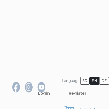
×
Language:
SR
EN
DE
Login
Register