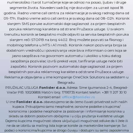
numerološko i tarot tumačenje koje se odnosi na posao, ljubav i druge
segmente života. Navedeni sadržaj nije dozvoljen za uzrast ispod 18
godina. Radno vreme call centra za reklamacije je svakog radnog dana od
09-17h. Radno vreme astro call centra je svakog dana od 08-02h. Korisnik
slanjem SMS poruke automatski daje saglasnost za prijem besplatnih
poruka reklamnog karaktera od strane Pružaoca usluge. U svakom
trenutku korisnik se besplatno može odjaviti sa servisa besplatnih poruka
slanjem reči STOPB na broj 4402. Broj možete pozvati sa fiksnog i
mobilnog telefona u MTS i A1 mreži. Korisnik nakon pozivanja broja sa
dodatnom vrednošću i povezivanja veze biva informisan o ceni koja se
jasno saopštava na govornom automatu i ukoliko u toku datog
saopštenja pozivalac izvrši prekid veze, tarifiranje usluge neće biti
započeto. Korisnik pozivom automatski daje saglasnost za prijem
besplatnih poruka reklamnog karaktera od strane Pružaoca usluge.
Reklama je objavljena u ime kompanije OneClick Solutions sa sedistem u
Beogradu.
PRUŽALAC USLUGA
Fonlider d.o.o.
Adresa: Sime Igumanova 2-4, Beograd-
Vračar PIB: 100206806 Matični broj: 17195735 Kontakt telefon: +381 11 207 30 10
Kontakt email:
office@fonlider.rs
U ime
Fonlider d.o.o.
obavezujemo se da ćemo čuvati privatnost svih naših
kupaca. Prikupljamo samo neophodne, osnovne podatke o kupcima/
korisnicima i podatke neophodne za poslovanje i informisanje korisnika u
skladu sa dobrim poslovnim običajima i u cilju pružanja kvalitetne usluge.
Dajemo kupcima mogućnost izbora uključujući mogućnost odluke da li žele ili
ne da se izbrišu sa mailing lista koje se koriste za marketinške kampanje. Svi
podaci o korisnicima/kupcima se strogo čuvaju i dostupni su samo zaposlenima