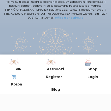
kojima su ti podaci nužni za obavljanje posla. Svi zaposleni u Fonlider d.o.o (i
poslovni partneri) odgovorni su za poštovanje načela zaštite privatnosti.
TEHNIČKA PODRŠKA - OneClick Solutions d.o.o. Adresa: Sime igumanova 2-4
PIB: 107479270 Matični broj: 20811161 Delatnost: 6201 Kontakt telefon: +381 11 207
30 21 Kontakt email:
office@oneclick.rs
VIP
Astrolozi
Shop
Register
Login
Uslovi korišćenja
© 2021 All Rights Reserved Fonlider d.o.o.
Korpa
Blog