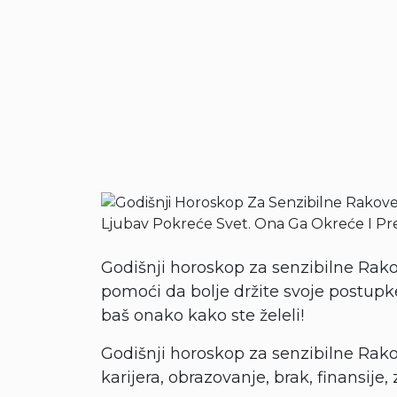
Godišnji horoskop za senzibilne Rak
pomoći da bolje držite svoje postup
baš onako kako ste želeli!
Godišnji horoskop za senzibilne Rak
karijera, obrazovanje, brak, finansije, 