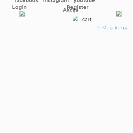
Login
Register
Akcija
0
Moja korpa