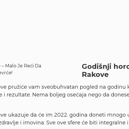
Godišnji hor
Rakove
ove pružiće vam sveobuhvatan pogled na godinu k
ke i rezultate. Nema boljeg osećaja nego da done
ove ukazuje da će im 2022. godina doneti mnogo u
zdravlje i imovina. Sve ove sfere će biti integralne i