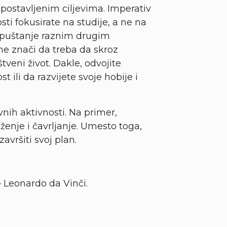
postavljenim ciljevima. Imperativ
sti fokusirate na studije, a ne na
repuštanje raznim drugim
ne znači da treba da skroz
tveni život. Dakle, odvojite
t ili da razvijete svoje hobije i
ih aktivnosti. Na primer,
ženje i čavrljanje. Umesto toga,
avršiti svoj plan.
 Leonardo da Vinči.