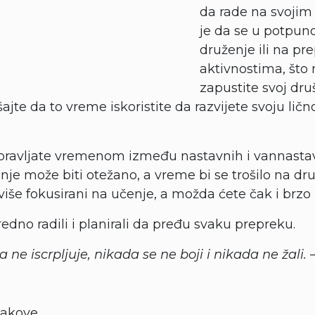
da rade na svojim 
je da se u potpuno
druženje ili na p
aktivnostima, što 
zapustite svoj druš
jte da to vreme iskoristite da razvijete svoju ličnos
ravljate vremenom između nastavnih i vannastavn
nje može biti otežano, a vreme bi se trošilo na dru
 više fokusirani na učenje, a možda ćete čak i brzo z
redno radili i planirali da pređu svaku prepreku.
ne iscrpljuje, nikada se ne boji i nikada ne žali.
–