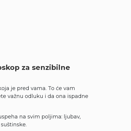
oskop za senzibilne
oja je pred vama. To će vam
sete važnu odluku i da ona ispadne
speha na svim poljima: ljubav,
 suštinske.