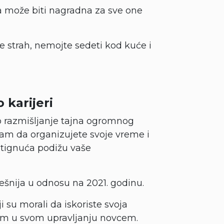
na može biti nagradna za sve one
 strah, nemojte sedeti kod kuće i
 karijeri
o razmišljanje tajna ogromnog
vam da organizujete svoje vreme i
stignuća podižu vaše
šnija u odnosu na 2021. godinu.
i su morali da iskoriste svoja
drim u svom upravljanju novcem.