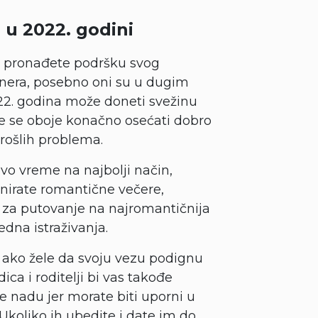
 u 2022. godini
 da pronađete podršku svog
rtnera, posebno oni su u dugim
2. godina može doneti svežinu
te se oboje konačno osećati dobro
rošlih problema.
 ovo vreme na najbolji način,
anirate romantične večere,
 za putovanje na najromantičnija
edna istraživanja.
 ako žele da svoju vezu podignu
ica i roditelji bi vas takođe
te nadu jer morate biti uporni u
 Ukoliko ih ubedite i date im do