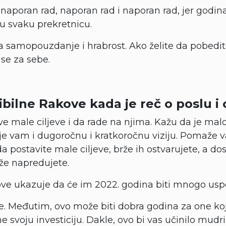
 naporan rad, naporan rad i naporan rad, jer godi
eđu svaku prekretnicu.
a samopouzdanje i hrabrost. Ako želite da pobedite
 se za sebe.
bilne Rakove kada je reč o poslu i o
e male ciljeve i da rade na njima. Kažu da je mal
aje vam i dugoročnu i kratkoročnu viziju. Pomaže 
da postavite male ciljeve, brže ih ostvarujete, a do
e napredujete.
ove ukazuje da će im 2022. godina biti mnogo uspe
je. Međutim, ovo može biti dobra godina za one koj
e svoju investiciju. Dakle, ovo bi vas učinilo mu