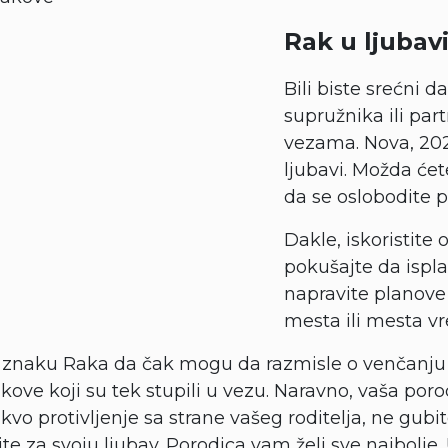
Rak u ljubavi
Bili biste srećni
supružnika ili pa
vezama. Nova, 202
ljubavi. Možda će
da se oslobodite p
Dakle, iskoristite
pokušajte da ispl
napravite planove
mesta ili mesta vr
u znaku Raka da čak mogu da razmisle o venčanju
kove koji su tek stupili u vezu. Naravno, vaša porod
kvo protivljenje sa strane vašeg roditelja, ne gubi
te za svoju ljubav. Porodica vam želi sve najbolje.