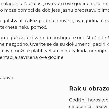
ih ulaganja. Nažalost, ovo vam ove godine neće m
m to može pomoći da dobijete jasnu predstavu o imov
ogatstva ili čak izgradnja imovine, ova godina će 
steknete neku pomoć.
omogućavajući vam da postignete ono što želite.
me nezgodno. Uverite se da su dokumenti, papiri kri
 ovo možete platiti veliku cenu. Nikada nemojte b
entacija savršena ove godine.
Rak u obrazo
Godišnji horoskop
će učenici Rakov