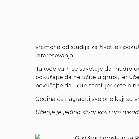
vremena od studija za život, ali pokuša
interesovanja.
Takođe vam se savetuje da mudro up
pokušajte da ne učite u grupi, jer uče
pokušajte da učite sami, jer ćete biti
Godina će nagraditi sve one koji su v
Učenje je jedina stvar koju um nikada 