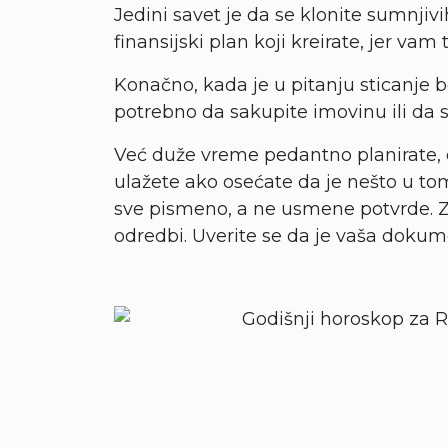
Jedini savet je da se klonite sumnjiv
finansijski plan koji kreirate, jer va
Konačno, kada je u pitanju sticanje b
potrebno da sakupite imovinu ili da 
Već duže vreme pedantno planirate, 
ulažete ako osećate da je nešto u to
sve pismeno, a ne usmene potvrde. Za
odredbi. Uverite se da je vaša dokum