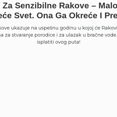
 Za Senzibilne Rakove – Malo
će Svet. Ona Ga Okreće I Pre
kove ukazuje na uspešnu godinu u kojoj će Rakovi
na za stvaranje porodice i za ulazak u bračne vode. 
isplatiti ovog puta!