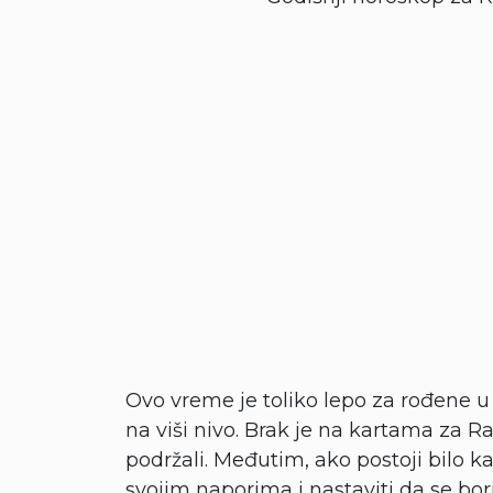
Ovo vreme je toliko lepo za rođene 
na viši nivo. Brak je na kartama za Ra
podržali. Međutim, ako postoji bilo ka
svojim naporima i nastaviti da se bori