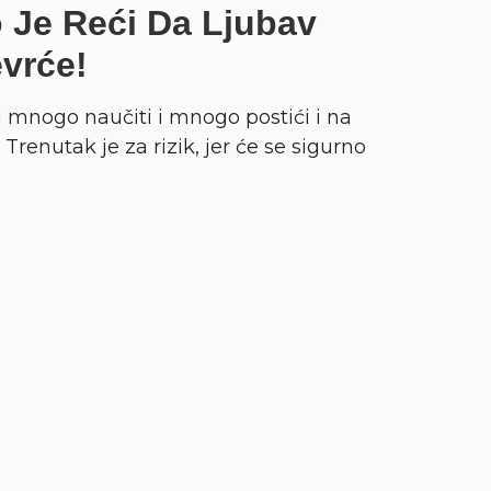
 Je Reći Da Ljubav
vrće!
 mnogo naučiti i mnogo postići i na
Trenutak je za rizik, jer će se sigurno