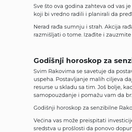
Sve što ova godina zahteva od vas je
koji bi vredno radili i planirali da pr
Nerad rađa sumnju i strah. Akcija rađ
razmišljati o tome. Izađite i zauzmite
Godišnji horoskop za senzi
Svim Rakovima se savetuje da postav
uspeha. Postavljanje malih ciljeva d
resurse u skladu sa tim. Još bolje, ka
samopouzdanje i pomažu vam da brž
Godišnji horoskop za senzibilne Rak
Većina vas može preispitati investici
sredstva u prošlosti da ponovo dopun