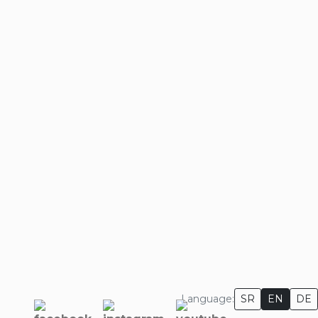
×
Language:
SR
EN
DE