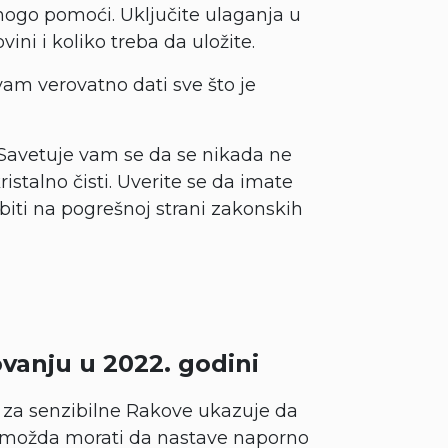
nogo pomoći. Uključite ulaganja u
ini i koliko treba da uložite.
vam verovatno dati sve što je
 Savetuje vam se da se nikada ne
stalno čisti. Uverite se da imate
iti na pogrešnoj strani zakonskih
vanju u 2022. godini
 za senzibilne Rakove ukazuje da
i možda morati da nastave naporno