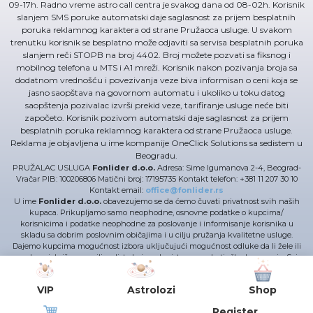
09-17h. Radno vreme astro call centra je svakog dana od 08-02h. Korisnik
slanjem SMS poruke automatski daje saglasnost za prijem besplatnih
poruka reklamnog karaktera od strane Pružaoca usluge. U svakom
trenutku korisnik se besplatno može odjaviti sa servisa besplatnih poruka
slanjem reči STOPB na broj 4402. Broj možete pozvati sa fiksnog i
mobilnog telefona u MTS i A1 mreži. Korisnik nakon pozivanja broja sa
dodatnom vrednošću i povezivanja veze biva informisan o ceni koja se
jasno saopštava na govornom automatu i ukoliko u toku datog
saopštenja pozivalac izvrši prekid veze, tarifiranje usluge neće biti
započeto. Korisnik pozivom automatski daje saglasnost za prijem
besplatnih poruka reklamnog karaktera od strane Pružaoca usluge.
Reklama je objavljena u ime kompanije OneClick Solutions sa sedistem u
Beogradu.
PRUŽALAC USLUGA
Fonlider d.o.o.
Adresa: Sime Igumanova 2-4, Beograd-
Vračar PIB: 100206806 Matični broj: 17195735 Kontakt telefon: +381 11 207 30 10
Kontakt email:
office@fonlider.rs
U ime
Fonlider d.o.o.
obavezujemo se da ćemo čuvati privatnost svih naših
kupaca. Prikupljamo samo neophodne, osnovne podatke o kupcima/
korisnicima i podatke neophodne za poslovanje i informisanje korisnika u
skladu sa dobrim poslovnim običajima i u cilju pružanja kvalitetne usluge.
Dajemo kupcima mogućnost izbora uključujući mogućnost odluke da li žele ili
ne da se izbrišu sa mailing lista koje se koriste za marketinške kampanje. Svi
podaci o korisnicima/kupcima se strogo čuvaju i dostupni su samo zaposlenima
kojima su ti podaci nužni za obavljanje posla. Svi zaposleni u Fonlider d.o.o (i
VIP
Astrolozi
Shop
poslovni partneri) odgovorni su za poštovanje načela zaštite privatnosti.
TEHNIČKA PODRŠKA - OneClick Solutions d.o.o. Adresa: Sime igumanova 2-4
Register
PIB: 107479270 Matični broj: 20811161 Delatnost: 6201 Kontakt telefon: +381 11 207