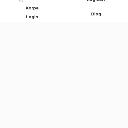
30 21 Kontakt email:
office@oneclick.rs
Korpa
Blog
Login
Uslovi korišćenja
© 2021 All Rights Reserved Fonlider d.o.o.