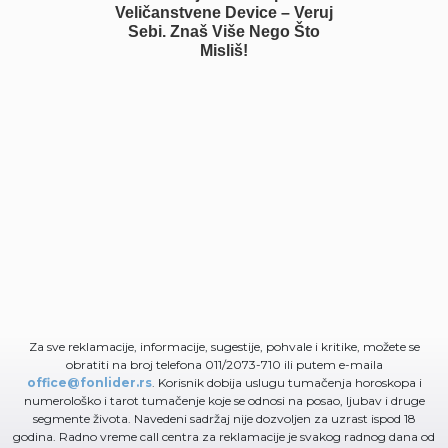
Veličanstvene Device – Veruj
Sebi. Znaš Više Nego Što
Misliš!
Za sve reklamacije, informacije, sugestije, pohvale i kritike, možete se
obratiti na broj telefona 011/2073-710 ili putem e-maila
office@fonlider.rs
. Korisnik dobija uslugu tumačenja horoskopa i
numerološko i tarot tumačenje koje se odnosi na posao, ljubav i druge
segmente života. Navedeni sadržaj nije dozvoljen za uzrast ispod 18
godina. Radno vreme call centra za reklamacije je svakog radnog dana od